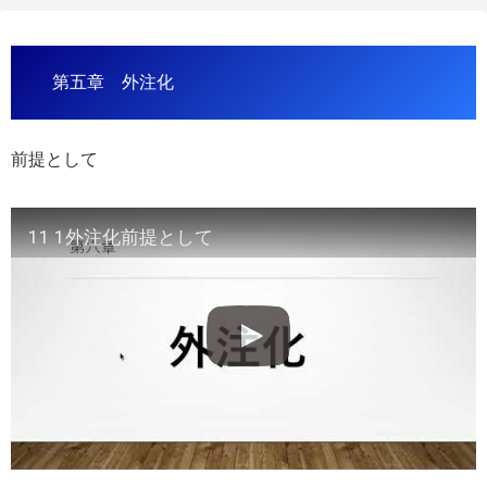
第五章 外注化
前提として
11 1外注化前提として